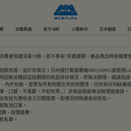
薦
自養黑豬
當令海鮮
小農夥伴
日本嚴選
費者保護法第19條，並不享有7天鑑賞期。產品寄出時會確實預
，並於到貨日 1 日內撥打客服專線0905169951或使用Line
時因無法確認這段期間的商品保存情況，恕無法辦理，還請見諒
品、內外包裝、發票及所有附隨文件的完整性，切勿有任何缺漏或
、口感、不喜歡、不好吃等...）非商品瑕疵無法辦理退換貨。
註告知方便收貨之日期區間，如情況特殊請來訊告知。
按取消訂單。
理費，辦理退費。
易名單。