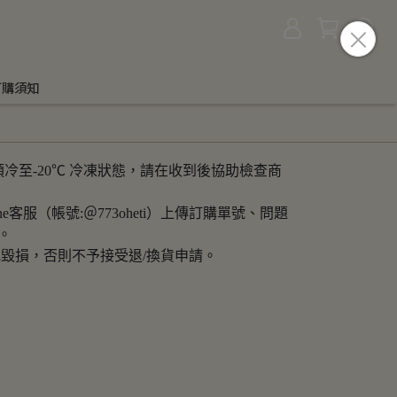
訂購須知
冷至-20℃ 冷凍狀態，請在收到後協助檢查商
客服（帳號:＠773oheti）上傳訂購單號、問題
。
毀損，否則不予接受退/換貨申請。