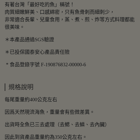
有著台灣「最好吃的魚」稱號！
肉質細嫩鮮美、口感綿密，只有魚骨刺而細刺少，
非常適合長輩、兒童食用，蒸、煮、煎、炸等方式料理都能
很美味。
＊本產品通過SGS驗證
＊已投保國泰安心產品責任險
* 食品登錄字號 F-190876832-00000-6
規格說明
每尾重量約400公克左右
因爲天然現流海魚，重量會有些微差異。
出貨時全魚已三去處理（去鰓、去鱗、去內臟）
因此到貨產品重量約為350公克左右。