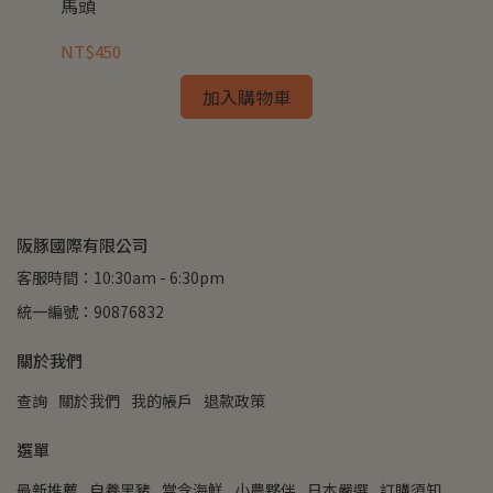
馬頭
白
NT$450
NT
加入購物車
阪豚國際有限公司
客服時間：10:30am - 6:30pm
統一編號：90876832
關於我們
查詢
關於我們
我的帳戶
退款政策
選單
最新推薦
自養黑豬
當令海鮮
小農夥伴
日本嚴選
訂購須知