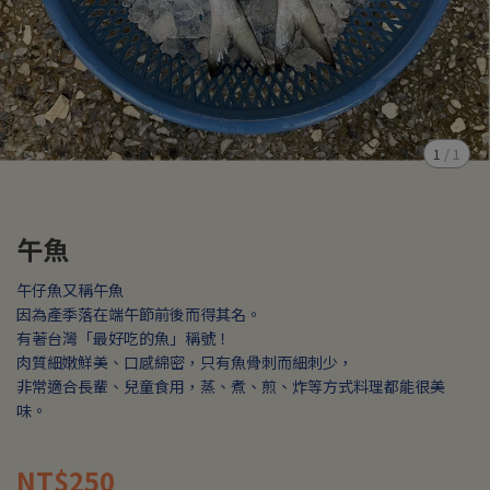
1
/
1
午魚
午仔魚又稱午魚
因為產季落在端午節前後而得其名。
有著台灣「最好吃的魚」稱號！
肉質細嫩鮮美、口感綿密，只有魚骨刺而細刺少，
非常適合長輩、兒童食用，蒸、煮、煎、炸等方式料理都能很美
味。
NT$250