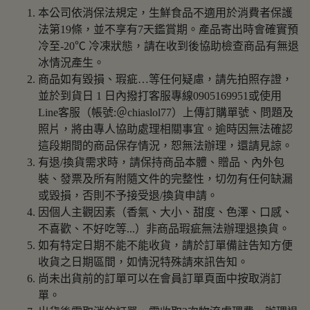
本公司依消保法規定，生鮮食品不適用於消費者保護
法第19條，並不享有7天鑑賞期。產品寄出時會確實預
冷至-20℃ 冷凍狀態，請在收到後協助檢查商品有無退
冰情況產生。
商品如有毀損、瑕疵…等任何疑慮，請先拍照存證，
並於到貨日 1 日內撥打客服專線0905169951或使用
Line客服（帳號:＠chiaslol77）上傳訂購單號、問題及
照片，將由專人協助處理相關事宜。逾時因無法確認
這段期間的商品保存情況，恕無法辦理，還請見諒。
有退/換貨需求時，請保持商品本體、贈品、內外包
裝、發票及所有附隨文件的完整性，切勿有任何缺漏
或毀損，否則不予接受退/換貨申請。
因個人主觀因素（香氣、大小、甜度、色澤、口感、
不喜歡、不好吃等...）非商品瑕疵無法辦理退換貨。
如有特定日期不能不能收貨，請於訂單備註告知方便
收貨之日期區間，如情況特殊請來訊告知。
尚未出貨前的訂單可以在會員訂單頁面中按取消訂
單。